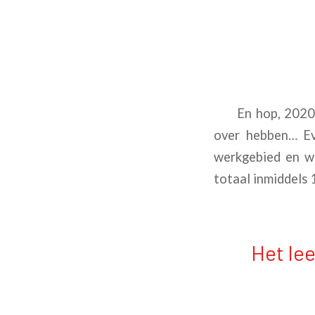
En hop, 2020 is 
over hebben… Ev
werkgebied en wa
totaal inmiddels 
Het le