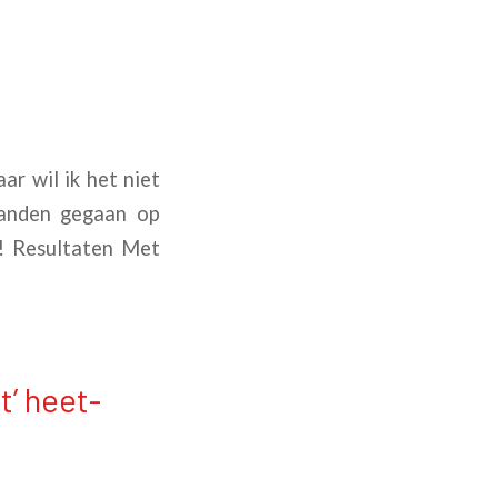
r wil ik het niet
handen gegaan op
r! Resultaten Met
’ heet-