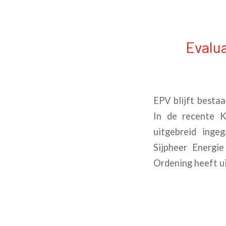
Evalua
EPV blijft besta
In de recente K
uitgebreid inge
Sijpheer Energie
Ordening heeft ui