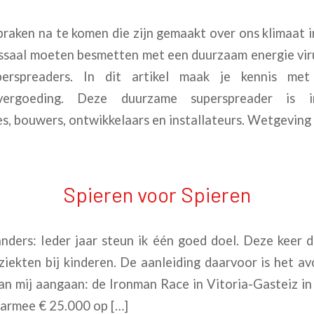
aken na te komen die zijn gemaakt over ons klimaat in
assaal moeten besmetten met een duurzaam energie viru
erspreaders. In dit artikel maak je kennis me
ievergoeding. Deze duurzame superspreader is i
, bouwers, ontwikkelaars en installateurs. Wetgeving 
Spieren voor Spieren
nders: Ieder jaar steun ik één goed doel. Deze keer d
rziekten bij kinderen. De aanleiding daarvoor is het a
n mij aangaan: de Ironman Race in Vitoria-Gasteiz in 
aarmee € 25.000 op […]