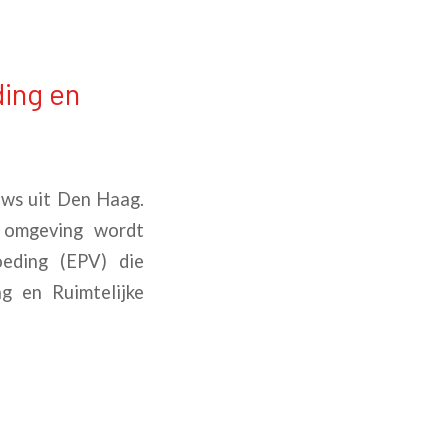
ding en
uws uit Den Haag.
e omgeving wordt
oeding (EPV) die
ng en Ruimtelijke