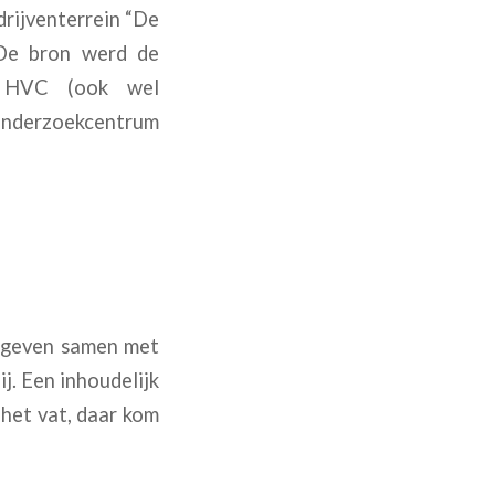
ijventerrein “De
 De bron werd de
e HVC (ook wel
eonderzoekcentrum
e geven samen met
j. Een inhoudelijk
 het vat, daar kom