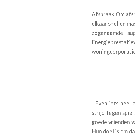
Afspraak Om afspr
elkaar snel en m
zogenaamde sup
Energieprestat
woningcorporaties
Even iets heel a
strijd tegen spie
goede vrienden va
Hun doel is om d